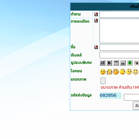
เชิญต
คำถาม
รายละเอียด
ชื่อ
อีเมลล์
รูปแบบพิเศษ
ไอคอน
แทรกภาพ
ขนาดภาพ ห้ามเกิน 1 M
รหัสส่งข้อมูล